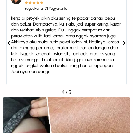
★
★
★
★
★
Bekasi, Jawa Barat
Sebagai cowok, awalnya gue mikir body lotion tuh buat
cewek. Tapi karena sering naik motor keliling kota, kulit
tangan dan kaki gue jadi belang banget dan kering.
Pacar gue akhirnya maksa buat coba lotion ini. Gue pikir
bakal lengket kayak lotion biasanya, tapi ternyata
nyaman banget. Nggak nyangka dalam beberapa
minggu warna kulit mulai rata dan nggak sekusam dulu.
Jadi sekarang udah jadi kebiasaan baru—pakai lotion
sebelum keluar rumah. Dan percaya nggak, gue malah
ketagihan karena kulit berasa lebih sehat
5
/
5